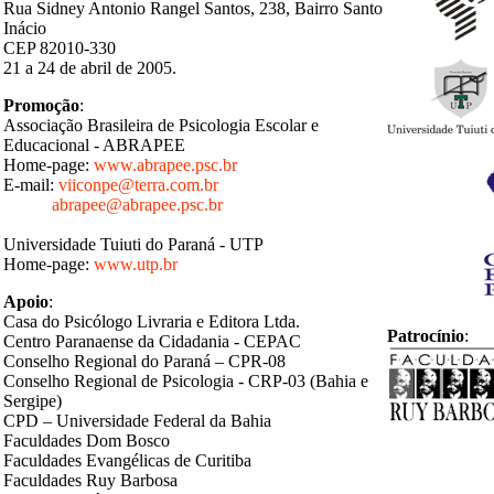
Rua Sidney Antonio Rangel Santos, 238, Bairro Santo
Inácio
CEP 82010-330
21 a 24 de abril de 2005.
Promoção
:
Associação Brasileira de Psicologia Escolar e
Educacional - ABRAPEE
Home-page
:
www.abrapee.psc.br
E-mail:
viiconpe@terra.com.br
abrapee@abrapee.psc.br
Universidade
Tuiuti
do Paraná - UTP
Home-page
:
www.utp.br
Apoio
:
Casa do Psicólogo Livraria e Editora Ltda.
Patrocínio
:
Centro Paranaense da Cidadania - CEPAC
Conselho Regional do Paraná – CPR-08
Conselho Regional de Psicologia - CRP-03 (Bahia e
Sergipe)
CPD – Universidade Federal da Bahia
Faculdades Dom Bosco
Faculdades Evangélicas de Curitiba
Faculdades Ruy Barbosa