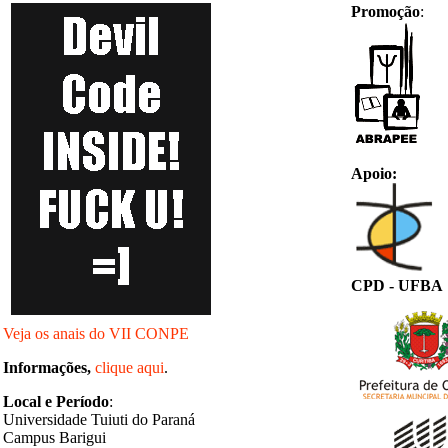
Promoção
:
Apoio:
CPD - UFBA
Veja os anais do VII CONPE
Informações,
clique
aqui
.
Local e
Período
:
Universidade
Tuiuti
do Paraná
Campus
Barigui